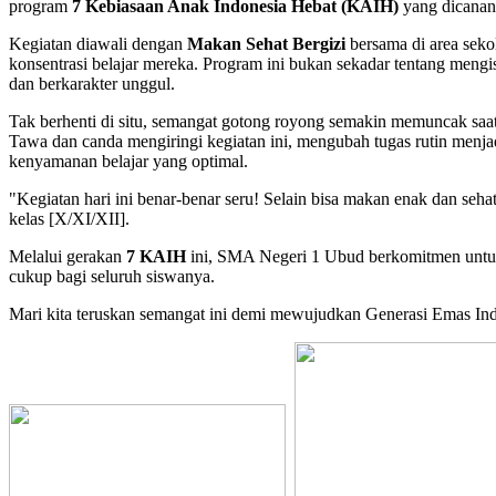
program
7 Kebiasaan Anak Indonesia Hebat (KAIH)
yang dicana
Kegiatan diawali dengan
Makan Sehat Bergizi
bersama di area sek
konsentrasi belajar mereka. Program ini bukan sekadar tentang mengi
dan berkarakter unggul.
Tak berhenti di situ, semangat gotong royong semakin memuncak sa
Tawa dan canda mengiringi kegiatan ini, mengubah tugas rutin men
kenyamanan belajar yang optimal.
"Kegiatan hari ini benar-benar seru! Selain bisa makan enak dan sehat 
kelas [X/XI/XII].
Melalui gerakan
7 KAIH
ini, SMA Negeri 1 Ubud berkomitmen untuk t
cukup bagi seluruh siswanya.
Mari kita teruskan semangat ini demi mewujudkan Generasi Emas Ind