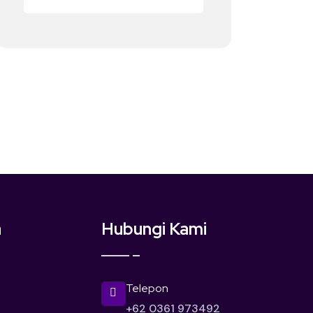
a
Hubungi Kami
Telepon
+62 0361 973492