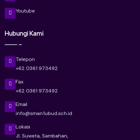
Youtube
Hubungi Kami
Telepon
+62 0361 973492
Fax
+62 0361 973492
Email
info@sman1ubud.sch.id
Lokasi
Jl. Suweta, Sambahan,