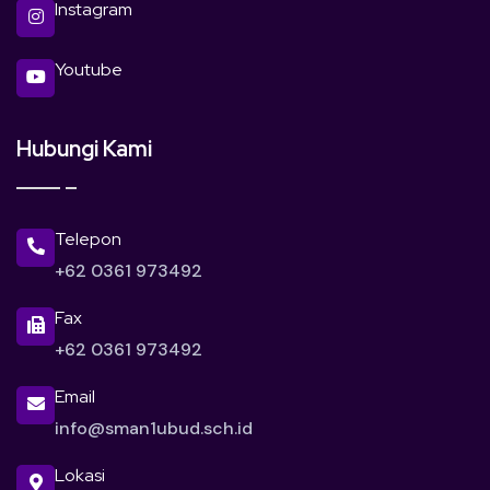
Instagram
Youtube
Hubungi Kami
Telepon
+62 0361 973492
Fax
+62 0361 973492
Email
info@sman1ubud.sch.id
Lokasi